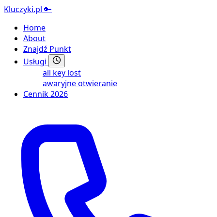
Kluczyki.pl
🔑
Home
About
Znajdź Punkt
Usługi
all key lost
awaryjne otwieranie
Cennik 2026