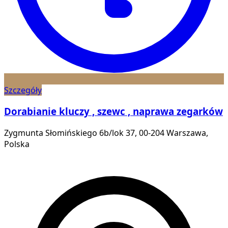
Szczegóły
Dorabianie kluczy , szewc , naprawa zegarków
Zygmunta Słomińskiego 6b/lok 37, 00-204 Warszawa,
Polska