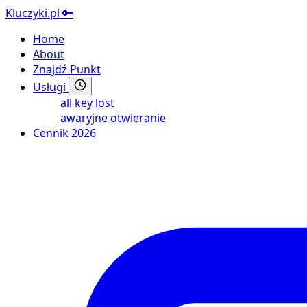
Kluczyki.pl
🔑
Home
About
Znajdź Punkt
Usługi
all key lost
awaryjne otwieranie
Cennik 2026