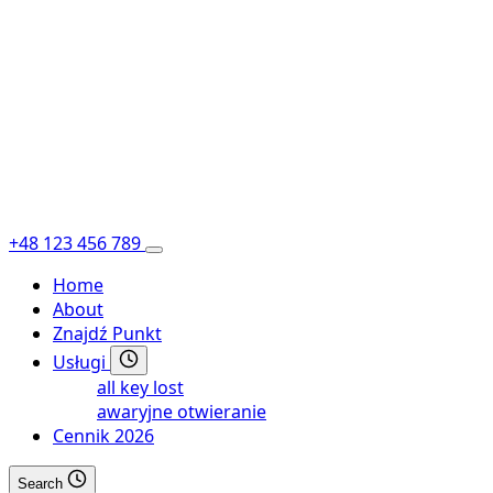
+48 123 456 789
Home
About
Znajdź Punkt
Usługi
all key lost
awaryjne otwieranie
Cennik 2026
Search