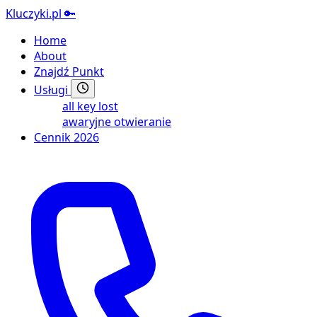
Kluczyki.pl
🔑
Home
About
Znajdź Punkt
Usługi
all key lost
awaryjne otwieranie
Cennik 2026