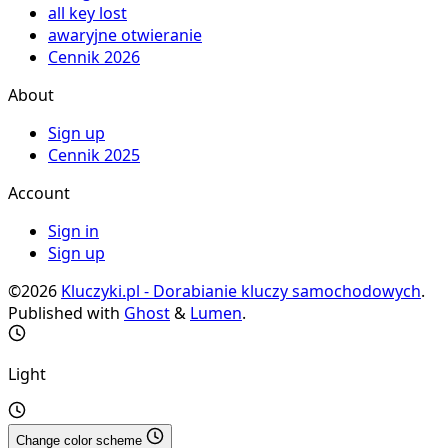
all key lost
awaryjne otwieranie
Cennik 2026
About
Sign up
Cennik 2025
Account
Sign in
Sign up
©2026
Kluczyki.pl - Dorabianie kluczy samochodowych
.
Published with
Ghost
&
Lumen
.
Light
Change color scheme