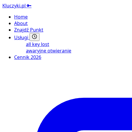
Kluczyki.pl
🔑
Home
About
Znajdź Punkt
Usługi
all key lost
awaryjne otwieranie
Cennik 2026