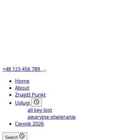
+48 123 456 789
Home
About
Znajdź Punkt
Usługi
all key lost
awaryjne otwieranie
Cennik 2026
Search